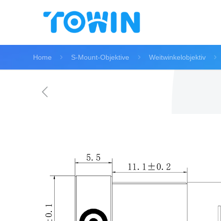
Home
S-Mount-Objektive
Weitwinkelobjektiv