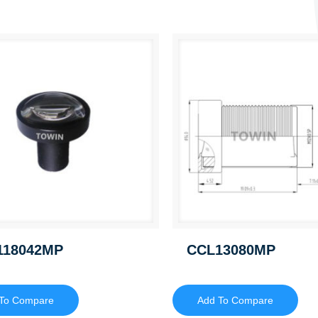
118042MP
CCL13080MP
To Compare
Add To Compare