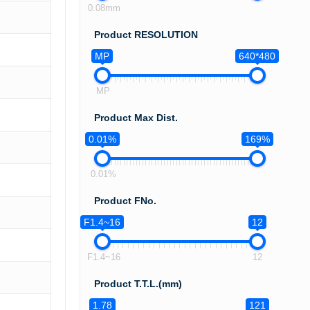
0.08mm
Product RESOLUTION
MP
640*480
MP
Product Max Dist.
0.01%
169%
0.01%
Product FNo.
F1.4~16
12
F1.4~16
12
Product T.T.L.(mm)
1.78
121