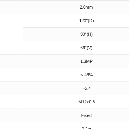
2.8mm
120°(D)
90°(H)
66°(V)
1.3MP
<-48%
F2.4
M12x0.5
Fixed
0.2m