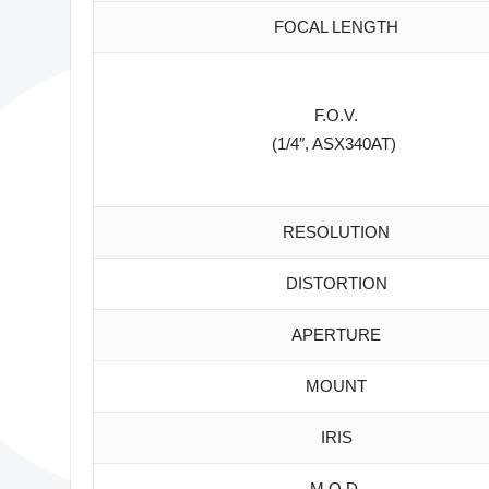
FOCAL LENGTH
F.O.V.
(1/4″, ASX340AT)
RESOLUTION
DISTORTION
APERTURE
MOUNT
IRIS
M.O.D.