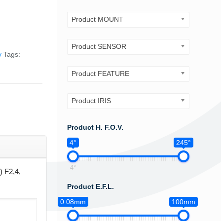
Product MOUNT
Product SENSOR
v
Tags:
Product FEATURE
Product IRIS
Product H. F.O.V.
4°
245°
4°
) F2,4,
Product E.F.L.
0.08mm
100mm