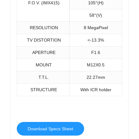
F.O.V. (IMX415)
105°(H)
58°(V)
RESOLUTION
8 MegaPixel
TV DISTORTION
<-13.3%
APERTURE
F1.6
MOUNT
M12X0.5
T.T.L.
22.27mm
STRUCTURE
With ICR holder
Download Specs Sheet