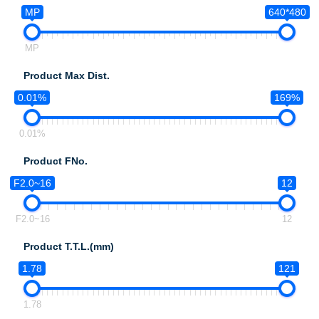
MP
640*480
MP
Product Max Dist.
0.01%
169%
0.01%
Product FNo.
F2.0~16
12
F2.0~16
12
Product T.T.L.(mm)
1.78
121
1.78