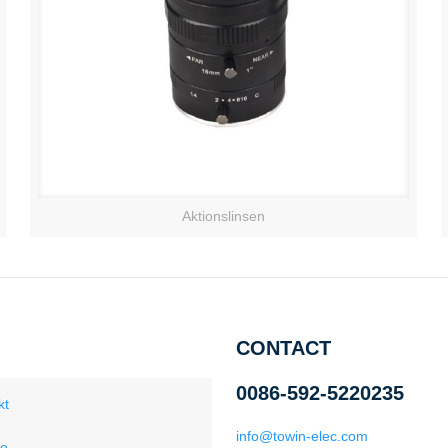
Aktionslinsen
CONTACT
0086-592-5220235
kt
info@towin-elec.com
ce