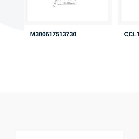
M300617513730
CCL