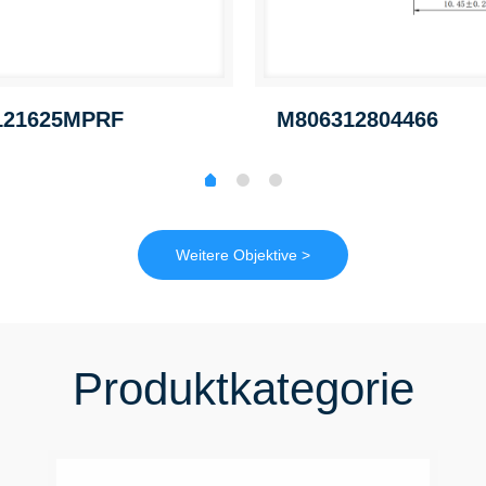
121625MPRF
M806312804466
Weitere Objektive >
Produktkategorie