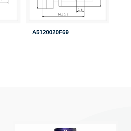
A5120020F69
S01