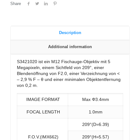
Share
Description
Additional information
S3421020 ist ein M12 Fischauge-Objektiv mit 5
Megapixeln, einem Sichtfeld von 209°, einer
Blendenöffnung von F2.0, einer Verzeichnung von <
– 2,9 % F – θ und einer minimalen Objektentfernung
von 0,2 m.
IMAGE FORMAT
Max Φ3.4mm
FOCAL LENGTH
1.0mm
209°(D=6.39)
F.O.V.(IMX662)
209°(H=5.57)