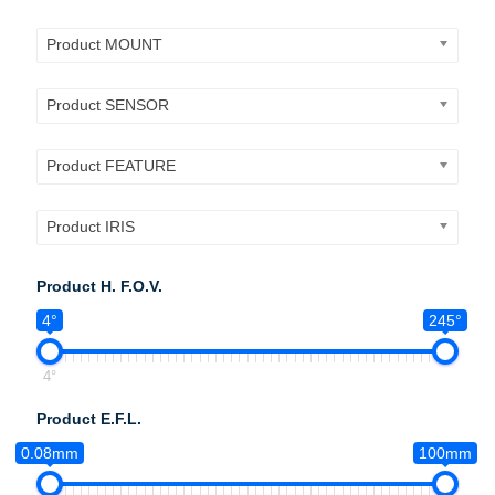
Product MOUNT
Product SENSOR
Product FEATURE
Product IRIS
Product H. F.O.V.
4°
245°
4°
Product E.F.L.
0.08mm
100mm