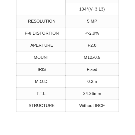
194°(V=3.13)
RESOLUTION
5 MP
F-θ DISTORTION
<-2.9%
APERTURE
F2.0
MOUNT
M12x0.5
IRIS
Fixed
M.O.D.
0.2m
T.T.L.
24.26mm
STRUCTURE
Without IRCF