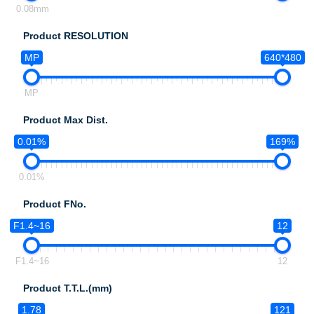
0.08mm
Product RESOLUTION
MP
640*480
MP
Product Max Dist.
0.01%
169%
0.01%
Product FNo.
F1.4~16
12
F1.4~16
12
Product T.T.L.(mm)
1.78
121