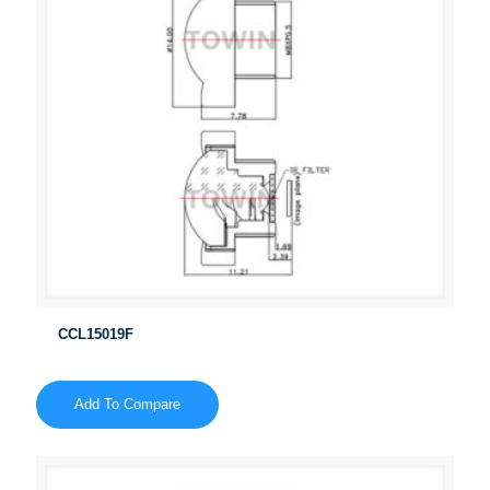
CCL15019F
Add To Compare