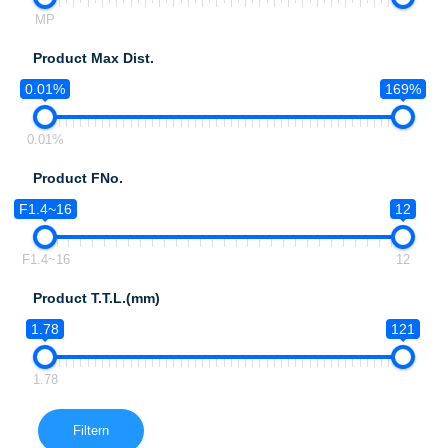
MP
Product Max Dist.
0.01%
169%
0.01%
Product FNo.
F1.4~16
12
F1.4~16
12
Product T.T.L.(mm)
1.78
121
1.78
Filtern