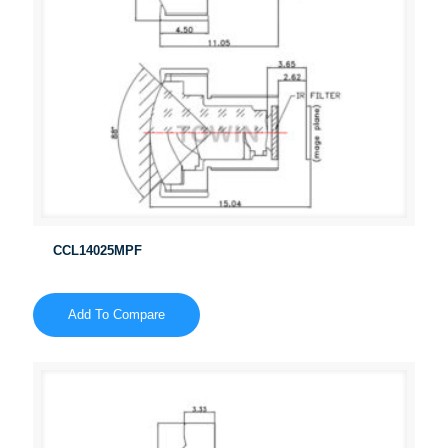
CCL14025MPF
Add To Compare