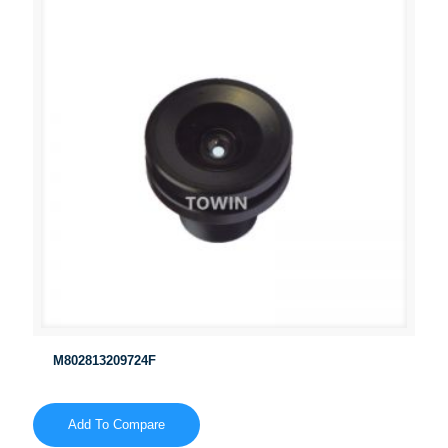
M802813209724F
Add To Compare