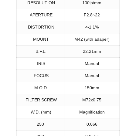
RESOLUTION
100lp/mm
APERTURE
F2.8~22
DISTORTION
<-1.1%
MOUNT
M42 (with adaper)
B.F.L.
22.21mm
IRIS
Manual
FOCUS
Manual
M.O.D.
150mm
FILTER SCREW
M72x0.75
W.D. (mm)
Magnification
250
0.066