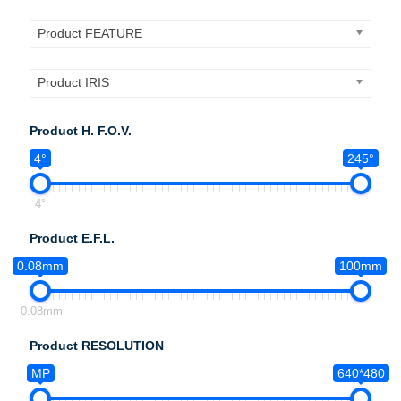
Product FEATURE
Product IRIS
Product H. F.O.V.
4°
245°
4°
Product E.F.L.
0.08mm
100mm
0.08mm
Product RESOLUTION
MP
640*480