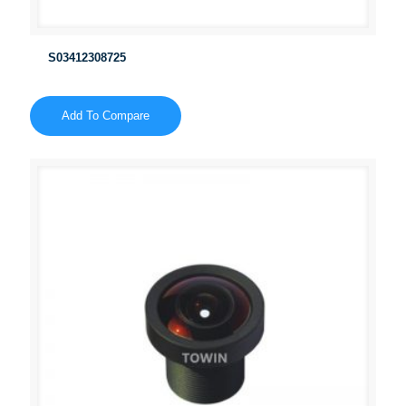
S03412308725
Add To Compare