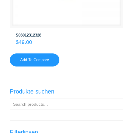
S03012312328
$
49.00
Add To Compare
Produkte suchen
Filterlinsen