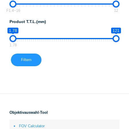
F1.4~16
12
Product T.T.L.(mm)
1.78
121
1.78
Filtern
Objektivauswahl-Tool
FOV Calculator