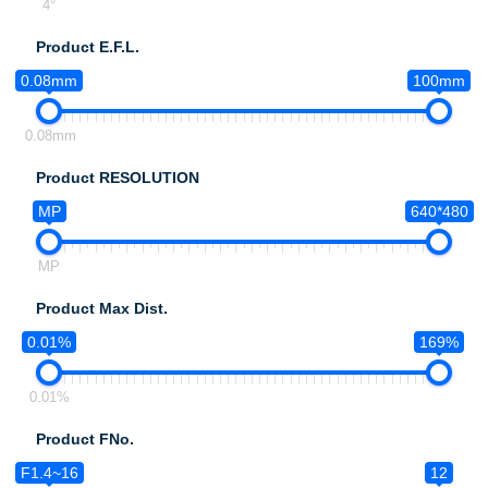
4°
Product E.F.L.
0.08mm
100mm
0.08mm
Product RESOLUTION
MP
640*480
MP
Product Max Dist.
0.01%
169%
0.01%
Product FNo.
F1.4~16
12