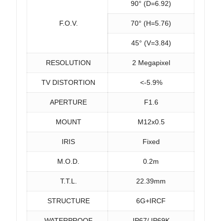
90° (D=6.92)
F.O.V.
70° (H=5.76)
45° (V=3.84)
RESOLUTION
2 Megapixel
TV DISTORTION
<-5.9%
APERTURE
F1.6
MOUNT
M12x0.5
IRIS
Fixed
M.O.D.
0.2m
T.T.L.
22.39mm
STRUCTURE
6G+IRCF
WATERPROOF
IP67/ IP69K