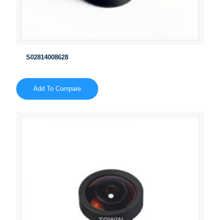
S02814008628
Add To Compare