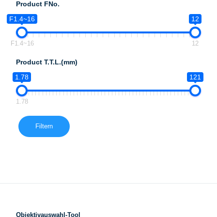
Product FNo.
F1.4~16
12
F1.4~16
12
Product T.T.L.(mm)
1.78
121
1.78
Filtern
Objektivauswahl-Tool