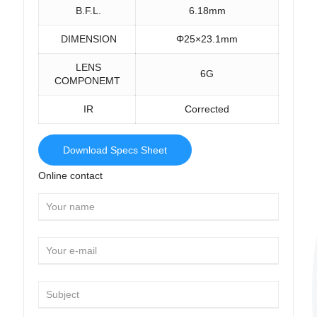
B.F.L.
6.18mm
DIMENSION
Φ25×23.1mm
LENS
6G
COMPONEMT
IR
Corrected
Download Specs Sheet
Online contact