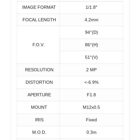
IMAGE FORMAT
1/1.8″
FOCAL LENGTH
4.2mm
94°(D)
F.O.V.
86°(H)
51°(V)
RESOLUTION
2 MP
DISTORTION
<-6.9%
APERTURE
F1.8
MOUNT
M12x0.5
IRIS
Fixed
M.O.D.
0.3m