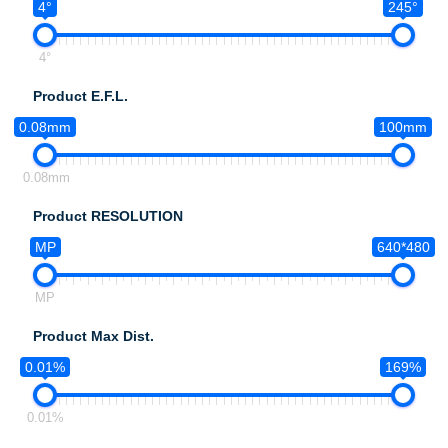
4°
245°
4°
Product E.F.L.
0.08mm
100mm
0.08mm
Product RESOLUTION
MP
640*480
MP
Product Max Dist.
0.01%
169%
0.01%