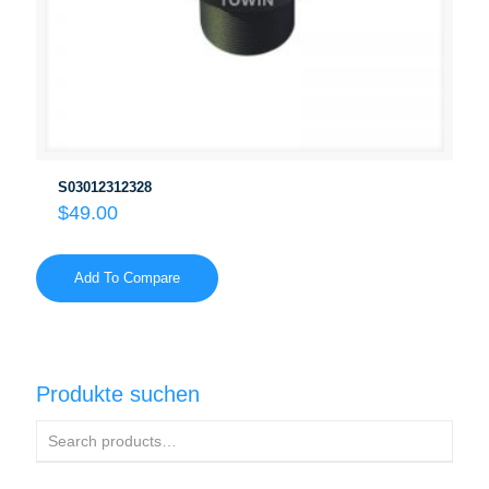
S03012312328
$
49.00
Add To Compare
Produkte suchen