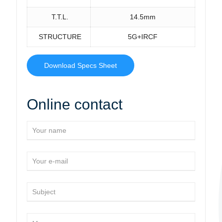
T.T.L.
14.5mm
STRUCTURE
5G+IRCF
Download Specs Sheet
Online contact