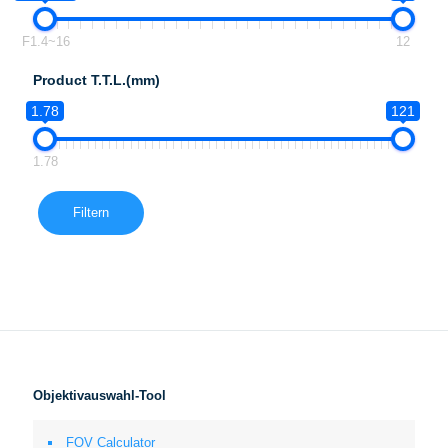
F1.4~16
12
Product T.T.L.(mm)
1.78
121
1.78
Filtern
Objektivauswahl-Tool
FOV Calculator