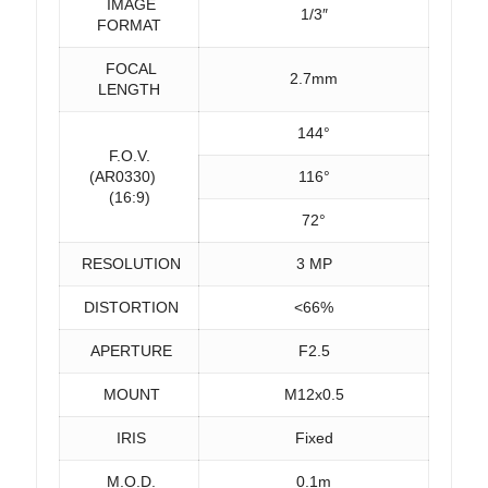
IMAGE
1/3″
FORMAT
FOCAL
2.7mm
LENGTH
144°
F.O.V.
(AR0330)
116°
(16:9)
72°
RESOLUTION
3 MP
DISTORTION
<66%
APERTURE
F2.5
MOUNT
M12x0.5
IRIS
Fixed
M.O.D.
0.1m