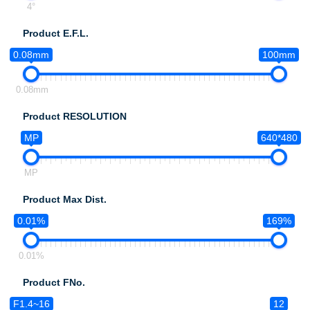
4°
Product E.F.L.
0.08mm
100mm
0.08mm
Product RESOLUTION
MP
640*480
MP
Product Max Dist.
0.01%
169%
0.01%
Product FNo.
F1.4~16
12