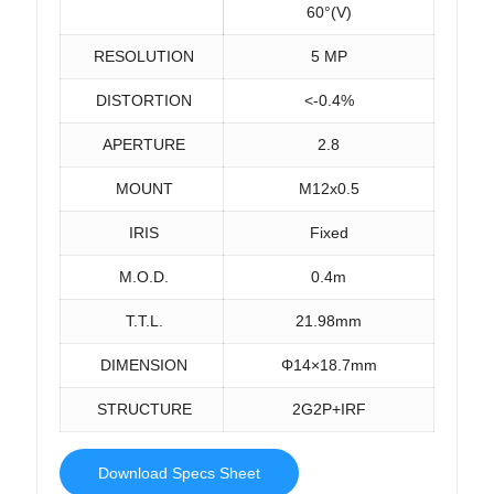
60°(V)
RESOLUTION
5 MP
DISTORTION
<-0.4%
APERTURE
2.8
MOUNT
M12x0.5
IRIS
Fixed
M.O.D.
0.4m
T.T.L.
21.98mm
DIMENSION
Φ14×18.7mm
STRUCTURE
2G2P+IRF
Download Specs Sheet