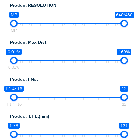
Product RESOLUTION
MP
640*480
MP
Product Max Dist.
0.01%
169%
0.01%
Product FNo.
F1.4~16
12
F1.4~16
12
Product T.T.L.(mm)
1.78
121