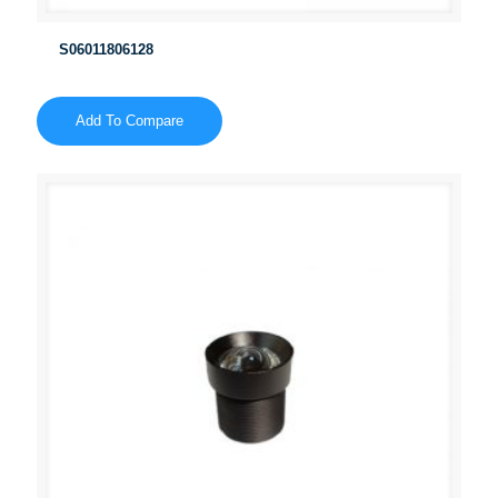
S06011806128
Add To Compare