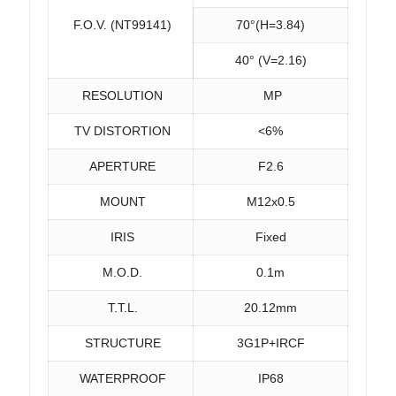
F.O.V. (NT99141)
70°(H=3.84)
40° (V=2.16)
RESOLUTION
MP
TV DISTORTION
<6%
APERTURE
F2.6
MOUNT
M12x0.5
IRIS
Fixed
M.O.D.
0.1m
T.T.L.
20.12mm
STRUCTURE
3G1P+IRCF
WATERPROOF
IP68