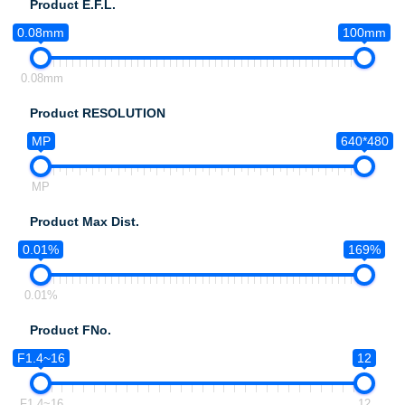
Product E.F.L.
0.08mm
100mm
0.08mm
Product RESOLUTION
MP
640*480
MP
Product Max Dist.
0.01%
169%
0.01%
Product FNo.
F1.4~16
12
F1.4~16
12