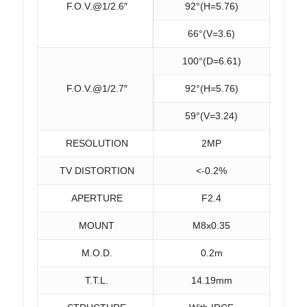
F.O.V.@1/2.6″
92°(H=5.76)
66°(V=3.6)
100°(D=6.61)
F.O.V.@1/2.7″
92°(H=5.76)
59°(V=3.24)
RESOLUTION
2MP
TV DISTORTION
<-0.2%
APERTURE
F2.4
MOUNT
M8x0.35
M.O.D.
0.2m
T.T.L.
14.19mm