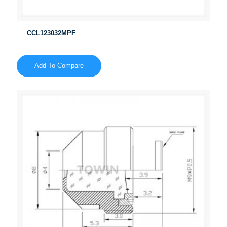
CCL123032MPF
Add To Compare