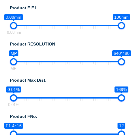
Product E.F.L.
0.08mm
100mm
0.08mm
Product RESOLUTION
MP
640*480
MP
Product Max Dist.
0.01%
169%
0.01%
Product FNo.
F1.4~16
12