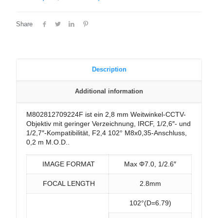
Share
Description
Additional information
M802812709224F ist ein 2,8 mm Weitwinkel-CCTV-
Objektiv mit geringer Verzeichnung, IRCF, 1/2,6″- und
1/2,7″-Kompatibilität, F2,4 102° M8x0,35-Anschluss,
0,2 m M.O.D..
IMAGE FORMAT
Max Φ7.0, 1/2.6″
FOCAL LENGTH
2.8mm
102°(D=6.79)