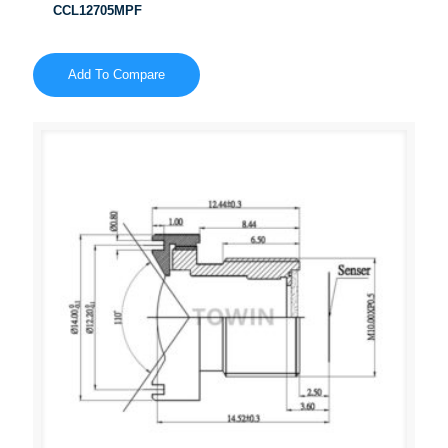
CCL12705MPF
Add To Compare