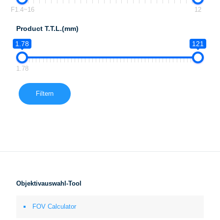
F1.4~16
12
Product T.T.L.(mm)
1.78
121
1.78
Filtern
Objektivauswahl-Tool
FOV Calculator