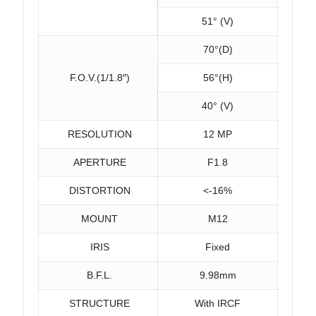
51° (V)
70°(D)
F.O.V.(1/1.8″)
56°(H)
40° (V)
RESOLUTION
12 MP
APERTURE
F1.8
DISTORTION
<-16%
MOUNT
M12
IRIS
Fixed
B.F.L.
9.98mm
STRUCTURE
With IRCF