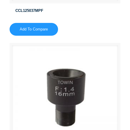
CCL125037MPF
Add To Compare