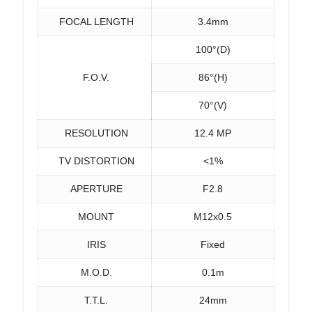
FOCAL LENGTH
3.4mm
100°(D)
F.O.V.
86°(H)
70°(V)
RESOLUTION
12.4 MP
TV DISTORTION
<1%
APERTURE
F2.8
MOUNT
M12x0.5
IRIS
Fixed
M.O.D.
0.1m
T.T.L.
24mm