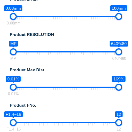
0.08mm
100mm
0.08mm
Product RESOLUTION
MP
640*480
MP
640*480
Product Max Dist.
0.01%
169%
0.01%
Product FNo.
F1.4~16
12
F1.4~16
12