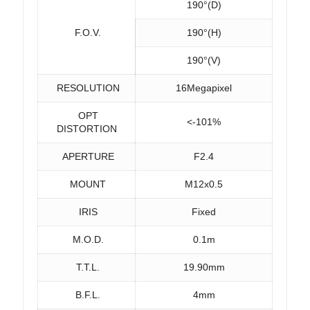
190°(D)
F.O.V.
190°(H)
190°(V)
RESOLUTION
16Megapixel
OPT
<-101%
DISTORTION
APERTURE
F2.4
MOUNT
M12x0.5
IRIS
Fixed
M.O.D.
0.1m
T.T.L.
19.90mm
B.F.L.
4mm