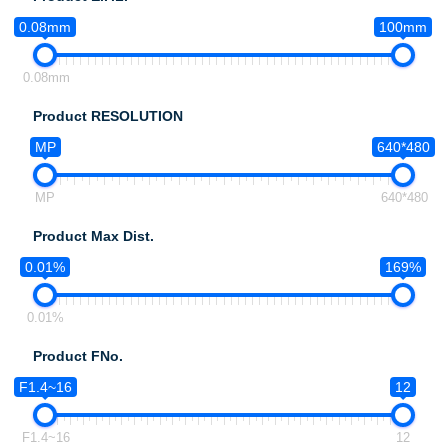
0.08mm
100mm
0.08mm
Product RESOLUTION
MP
640*480
MP
640*480
Product Max Dist.
0.01%
169%
0.01%
Product FNo.
F1.4~16
12
F1.4~16
12