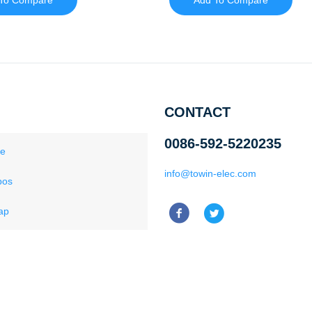
To Compare
Add To Compare
CONTACT
0086-592-5220235
ce
info@towin-elec.com
pos
ap