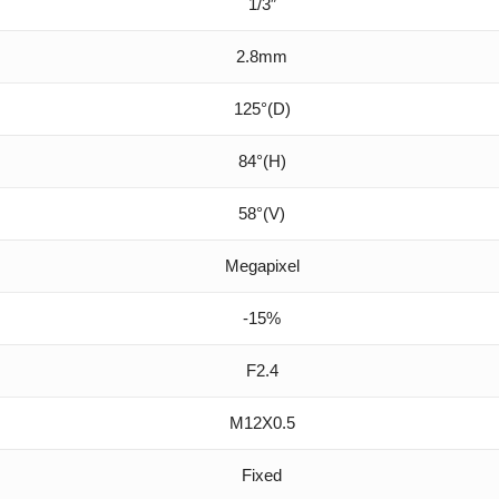
1/3″
2.8mm
125°(D)
84°(H)
58°(V)
Megapixel
-15%
F2.4
M12X0.5
Fixed