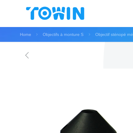
Home
Objectifs à monture S
Objectif sténopé mé