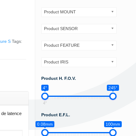
Product MOUNT
Product SENSOR
ture S
Tags:
Product FEATURE
Product IRIS
Product H. F.O.V.
4°
245°
4°
 de latence
Product E.F.L.
0.08mm
100mm