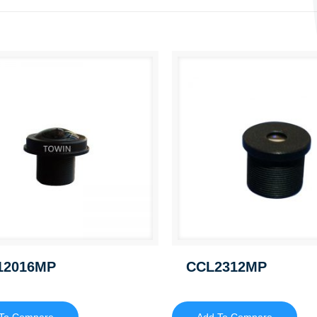
12016MP
CCL2312MP