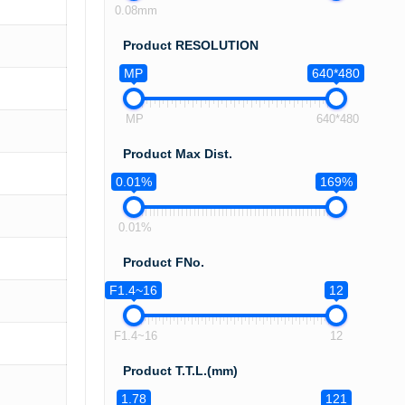
0.08mm
Product RESOLUTION
MP
640*480
MP
640*480
Product Max Dist.
0.01%
169%
0.01%
Product FNo.
F1.4~16
12
F1.4~16
12
Product T.T.L.(mm)
1.78
121