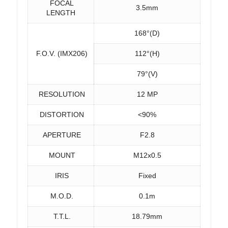
FOCAL
3.5mm
LENGTH
168°(D)
F.O.V. (IMX206)
112°(H)
79°(V)
RESOLUTION
12 MP
DISTORTION
<90%
APERTURE
F2.8
MOUNT
M12x0.5
IRIS
Fixed
M.O.D.
0.1m
T.T.L.
18.79mm