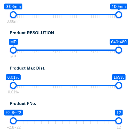
0.08mm
100mm
0.08mm
Product RESOLUTION
MP
640*480
MP
Product Max Dist.
0.01%
169%
0.01%
Product FNo.
F2.8~22
12
F2.8~22
12