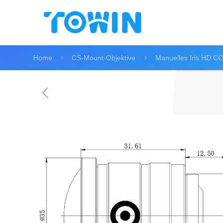
Home
CS-Mount-Objektive
Manuelles Iris HD CC