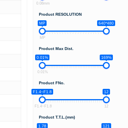
0.08mm
Product RESOLUTION
MP
640*480
MP
Product Max Dist.
0.01%
169%
0.01%
Product FNo.
F1.4~F1.8
12
F1.4~F1.8
12
Product T.T.L.(mm)
1.78
121