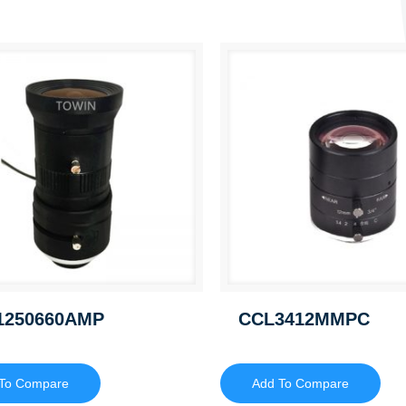
1250660AMP
CCL3412MMPC
To Compare
Add To Compare