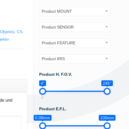
Product MOUNT
Product SENSOR
Objektiv
,
CS-
ektiv
Product FEATURE
Product IRIS
Product H. F.O.V.
4°
245°
4°
nde und
Product E.F.L.
0.08mm
100mm