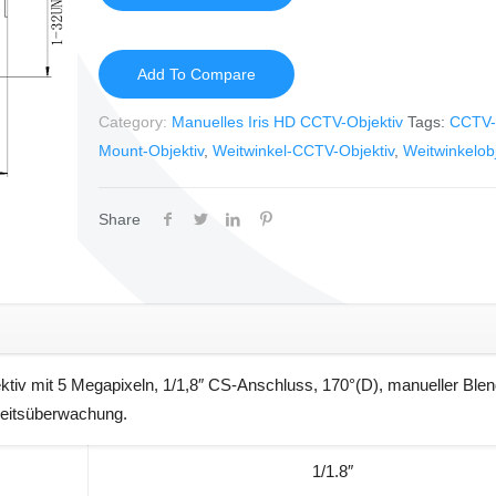
Add To Compare
Category:
Manuelles Iris HD CCTV-Objektiv
Tags:
CCTV-
Mount-Objektiv
,
Weitwinkel-CCTV-Objektiv
,
Weitwinkelobj
Share
iv mit 5 Megapixeln, 1/1,8″ CS-Anschluss, 170°(D), manueller Ble
rheitsüberwachung.
1/1.8″