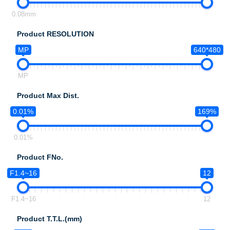
0.08mm
Product RESOLUTION
MP
640*480
MP
Product Max Dist.
0.01%
169%
0.01%
Product FNo.
F1.4~16
12
F1.4~16
12
Product T.T.L.(mm)