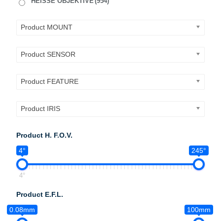
HEISSE OBJEKTIVE
(954)
Product MOUNT
Product SENSOR
Product FEATURE
Product IRIS
Product H. F.O.V.
4°
245°
4°
Product E.F.L.
0.08mm
100mm