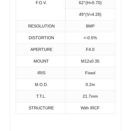
F.O.V.
62°(H=5.70)
49°(V=4.28)
RESOLUTION
8MP
DISTORTION
<-0.5%
APERTURE
F4.0
MOUNT
M12x0.35
IRIS
Fixed
M.O.D.
0.2m
T.T.L.
21.7mm
STRUCTURE
With IRCF