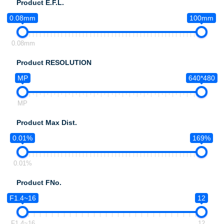
Product E.F.L.
0.08mm
100mm
0.08mm
Product RESOLUTION
MP
640*480
MP
Product Max Dist.
0.01%
169%
0.01%
Product FNo.
F1.4~16
12
F1.4~16
12