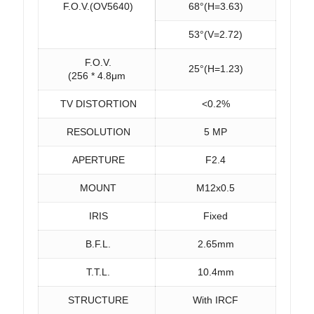
F.O.V.(OV5640)
68°(H=3.63)
53°(V=2.72)
F.O.V.
25°(H=1.23)
(256 * 4.8μm
TV DISTORTION
<0.2%
RESOLUTION
5 MP
APERTURE
F2.4
MOUNT
M12x0.5
IRIS
Fixed
B.F.L.
2.65mm
T.T.L.
10.4mm
STRUCTURE
With IRCF