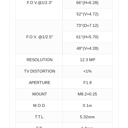
F.O.V.@1/2.3″
66°(H=6.28)
52°(V=4.72)
73°(D=7.12)
F.O.V. @1/2.5″
61°(H=5.70)
48°(V=4.28)
RESOLUTION
12.3 MP
TV DISTORTION
<1%
APERTURE
F1.8
MOUNT
M8.2×0.25
M.O.D.
0.1m
T.T.L.
5.32mm