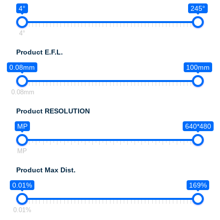
4°
245°
4°
Product E.F.L.
0.08mm
100mm
0.08mm
Product RESOLUTION
MP
640*480
MP
Product Max Dist.
0.01%
169%
0.01%