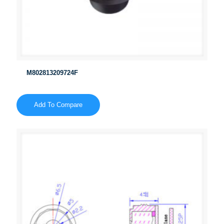
M802813209724F
Add To Compare