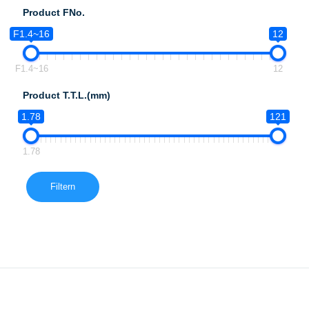
Product FNo.
F1.4~16
12
F1.4~16
12
Product T.T.L.(mm)
1.78
121
1.78
Filtern