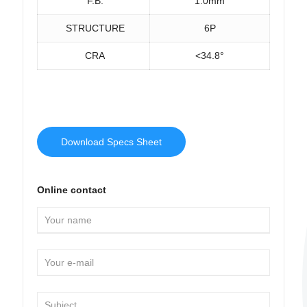
F.B.
1.0mm
STRUCTURE
6P
CRA
<34.8°
Download Specs Sheet
Online contact