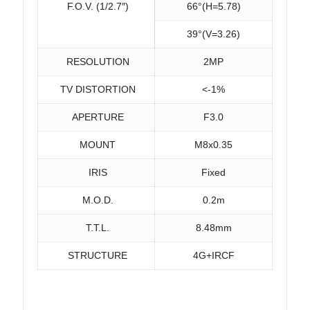
F.O.V. (1/2.7″)
66°(H=5.78)
39°(V=3.26)
RESOLUTION
2MP
TV DISTORTION
<-1%
APERTURE
F3.0
MOUNT
M8x0.35
IRIS
Fixed
M.O.D.
0.2m
T.T.L.
8.48mm
STRUCTURE
4G+IRCF