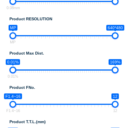
0.08mm
Product RESOLUTION
MP
640*480
MP
Product Max Dist.
0.01%
169%
0.01%
Product FNo.
F1.4~16
12
F1.4~16
12
Product T.T.L.(mm)