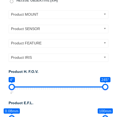
HEISSE OBJEKTIVE
(954)
Product MOUNT
Product SENSOR
Product FEATURE
Product IRIS
Product H. F.O.V.
4°
245°
4°
Product E.F.L.
0.08mm
100mm