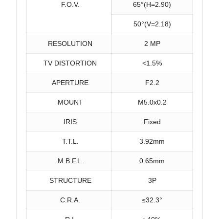
F.O.V.
65°(H=2.90)
50°(V=2.18)
RESOLUTION
2 MP
TV DISTORTION
<1.5%
APERTURE
F2.2
MOUNT
M5.0x0.2
IRIS
Fixed
T.T.L.
3.92mm
M.B.F.L.
0.65mm
STRUCTURE
3P
C.R.A.
≤32.3°