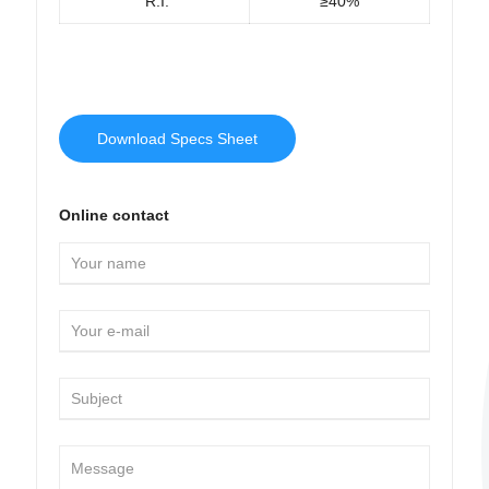
R.I.
≥40%
Download Specs Sheet
Online contact