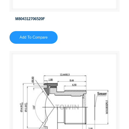
M804312706520F
Add To Compare