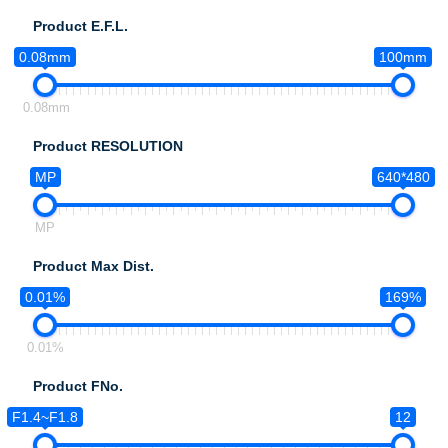
Product E.F.L.
0.08mm
100mm
0.08mm
Product RESOLUTION
MP
640*480
MP
Product Max Dist.
0.01%
169%
0.01%
Product FNo.
F1.4~F1.8
12