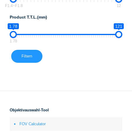
F1.4~F1.8
12
Product T.T.L.(mm)
1.78
121
1.78
Filtern
Objektivauswahl-Tool
FOV Calculator