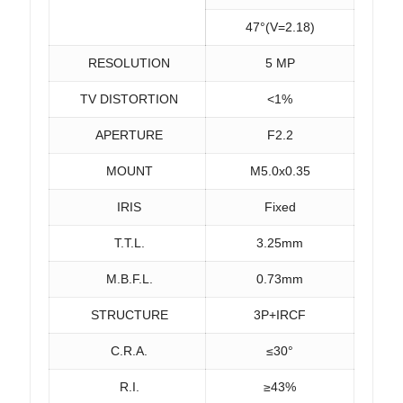
47°(V=2.18)
RESOLUTION
5 MP
TV DISTORTION
<1%
APERTURE
F2.2
MOUNT
M5.0x0.35
IRIS
Fixed
T.T.L.
3.25mm
M.B.F.L.
0.73mm
STRUCTURE
3P+IRCF
C.R.A.
≤30°
R.I.
≥43%