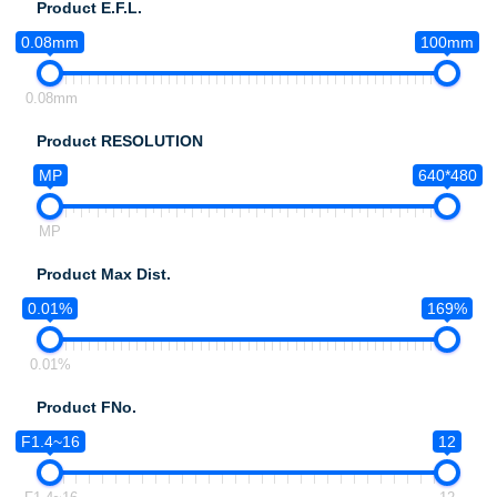
Product E.F.L.
0.08mm
100mm
0.08mm
Product RESOLUTION
MP
640*480
MP
Product Max Dist.
0.01%
169%
0.01%
Product FNo.
F1.4~16
12