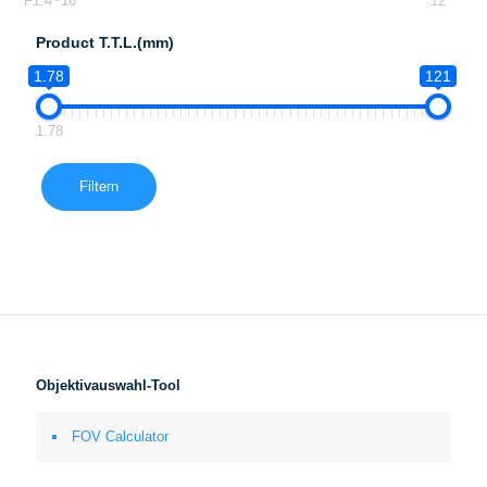
F1.4~16
12
Product T.T.L.(mm)
1.78
121
1.78
Filtern
Objektivauswahl-Tool
FOV Calculator