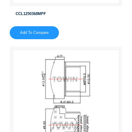
CCL1250368MPF
Add To Compare