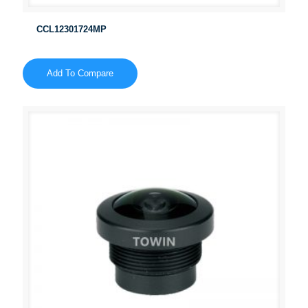
CCL12301724MP
Add To Compare