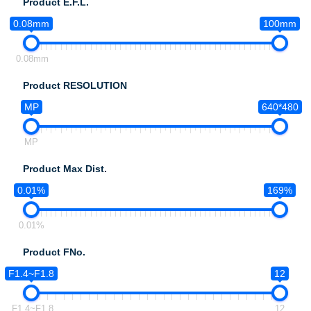
Product E.F.L.
0.08mm
100mm
0.08mm
Product RESOLUTION
MP
640*480
MP
Product Max Dist.
0.01%
169%
0.01%
Product FNo.
F1.4~F1.8
12
F1.4~F1.8
12