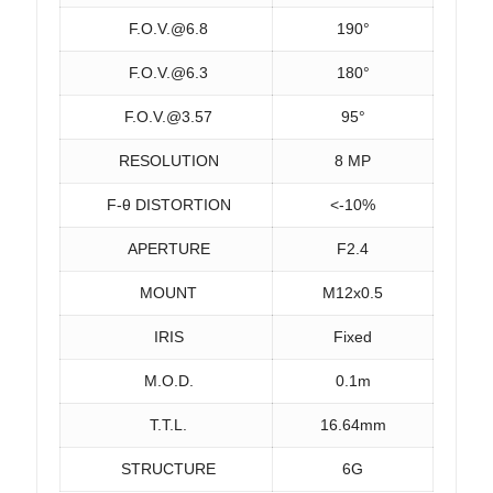
F.O.V.@6.8
190°
F.O.V.@6.3
180°
F.O.V.@3.57
95°
RESOLUTION
8 MP
F-θ DISTORTION
<-10%
APERTURE
F2.4
MOUNT
M12x0.5
IRIS
Fixed
M.O.D.
0.1m
T.T.L.
16.64mm
STRUCTURE
6G