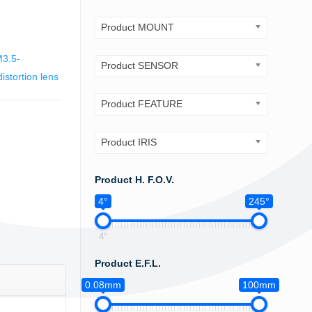
Product MOUNT
3.5-
Product SENSOR
distortion lens
Product FEATURE
Product IRIS
Product H. F.O.V.
4°
245°
4°
Product E.F.L.
0.08mm
100mm