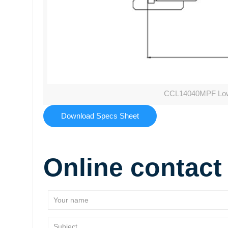
CCL14040MPF Low 
Download Specs Sheet
Online contact