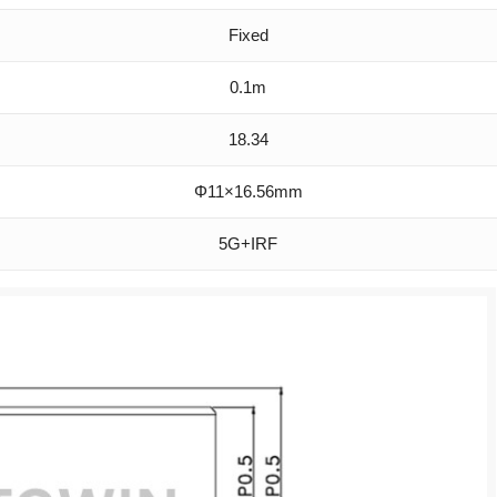
Fixed
0.1m
18.34
Φ11×16.56mm
5G+IRF