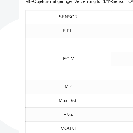
M8-Objektiv mit geringer Verzerrung für 1/4″-Sensor O
SENSOR
E.F.L.
F.O.V.
MP
Max Dist.
FNo.
MOUNT