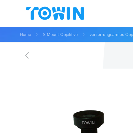
Home
S-Mount-Objektive
verzerrungsarmes Obje