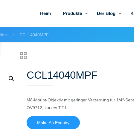
Heim
Produkte
Der Blog
K
ktiv
CCL14040MPF
CCL14040MPF
M8-Mount-Objektiv mit geringer Verzerrung für 1/4″-Sens
OV9712, kurzes T.T.L.