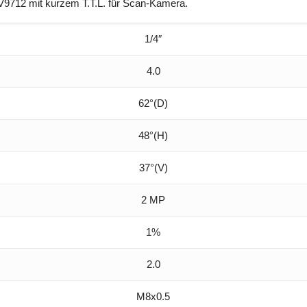
V9712 mit kurzem T.T.L. für Scan-Kamera.
1/4″
4.0
62°(D)
48°(H)
37°(V)
2 MP
1%
2.0
M8x0.5