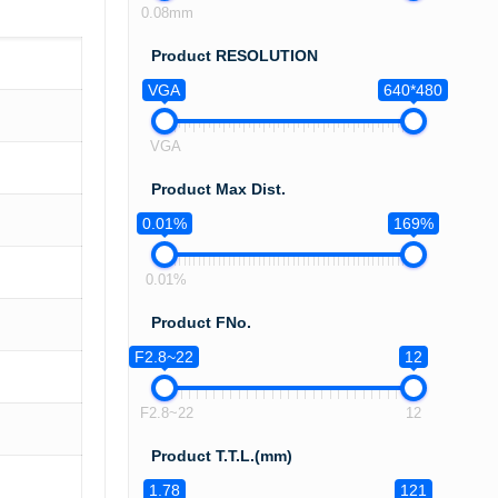
0.08mm
Product RESOLUTION
VGA
640*480
VGA
Product Max Dist.
0.01%
169%
0.01%
Product FNo.
F2.8~22
12
F2.8~22
12
Product T.T.L.(mm)
1.78
121