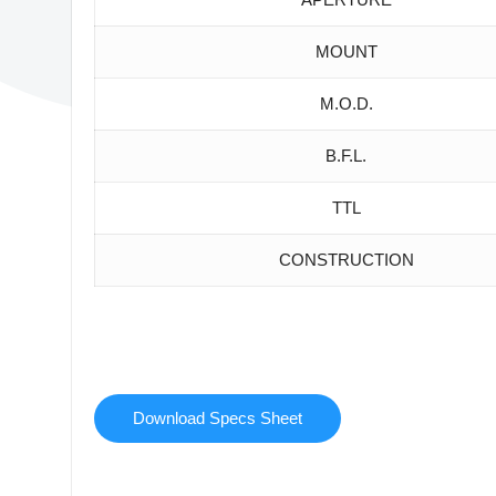
MOUNT
M.O.D.
B.F.L.
TTL
CONSTRUCTION
Download Specs Sheet