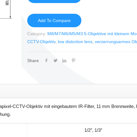
Add To Compare
Category:
M8/M7/M6/M5/M3.5-Objektive mit kleinem Mo
CCTV-Objektiv
,
low distortion lens
,
verzerrungsarmes Obj
Share
ixel-CCTV-Objektiv mit eingebautem IR-Filter, 11 mm Brennweite, 
hung.
1/2″, 1/3″