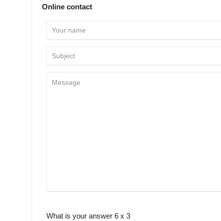
Online contact
What is your answer
6
x
3