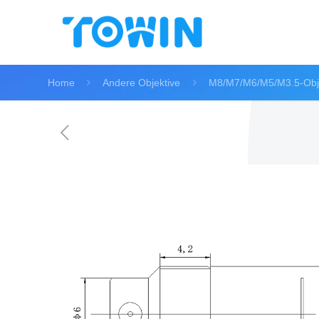
Home
Andere Objektive
M8/M7/M6/M5/M3.5-Obje