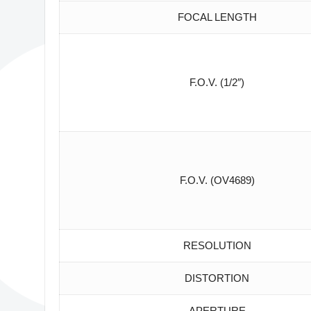
FOCAL LENGTH
F.O.V. (1/2″)
F.O.V. (OV4689)
RESOLUTION
DISTORTION
APERTURE