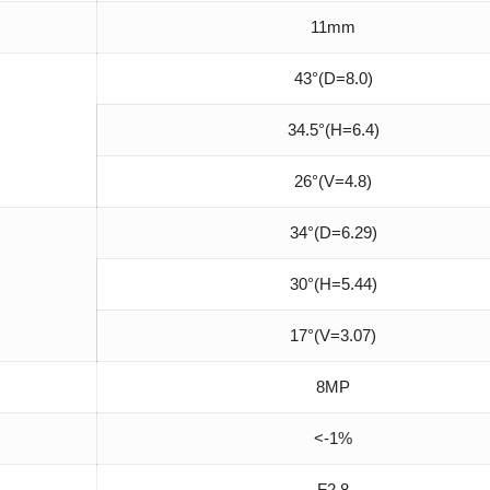
11mm
43°(D=8.0)
34.5°(H=6.4)
26°(V=4.8)
34°(D=6.29)
30°(H=5.44)
17°(V=3.07)
8MP
<-1%
F2.8