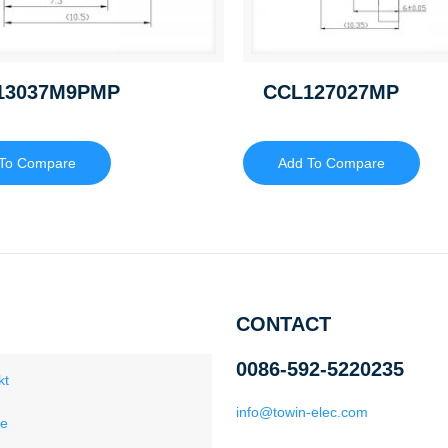
13037M9PMP
CCL127027MP
To Compare
Add To Compare
CONTACT
0086-592-5220235
kt
info@towin-elec.com
ce