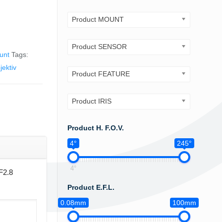
Product MOUNT
Product SENSOR
unt
Tags:
ektiv
Product FEATURE
Product IRIS
Product H. F.O.V.
4°
245°
4°
F2.8
Product E.F.L.
0.08mm
100mm