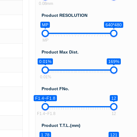
0.08mm
Product RESOLUTION
MP
640*480
MP
Product Max Dist.
0.01%
169%
0.01%
Product FNo.
F1.4~F1.8
12
F1.4~F1.8
12
Product T.T.L.(mm)
1.78
121