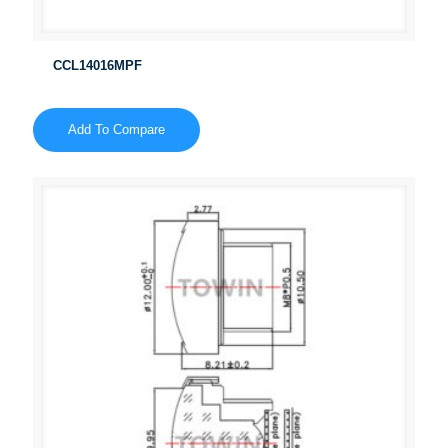
CCL14016MPF
Add To Compare