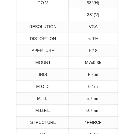
F.O.V.
53°(H)
33°(V)
RESOLUTION
VGA
DISTORTION
<-1%
APERTURE
F2.8
MOUNT
M7x0.35
IRIS
Fixed
M.O.D.
0.1m
M.T.L.
5.7mm
M.B.F.L.
0.7mm
STRUCTURE
4P+IRCF