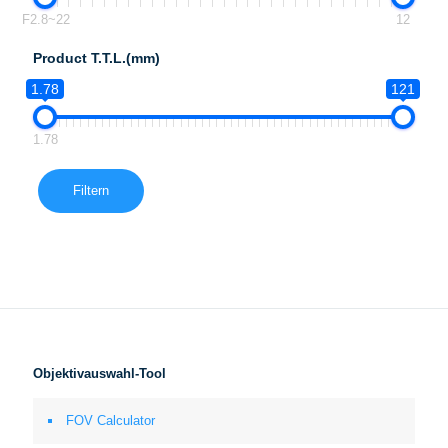
F2.8~22
12
Product T.T.L.(mm)
1.78
121
1.78
Filtern
Objektivauswahl-Tool
FOV Calculator