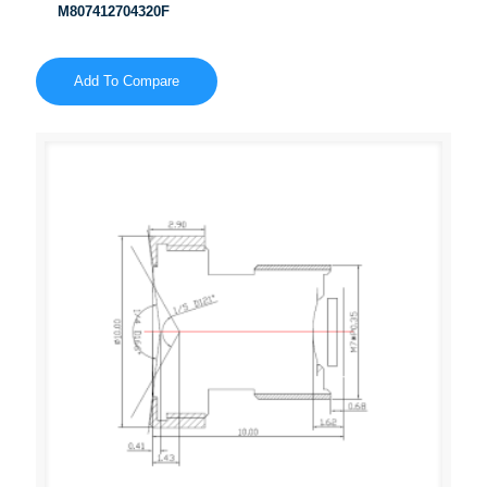
M807412704320F
Add To Compare