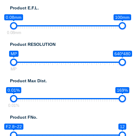
Product E.F.L.
0.08mm
100mm
0.08mm
Product RESOLUTION
MP
640*480
MP
Product Max Dist.
0.01%
169%
0.01%
Product FNo.
F2.8~22
12