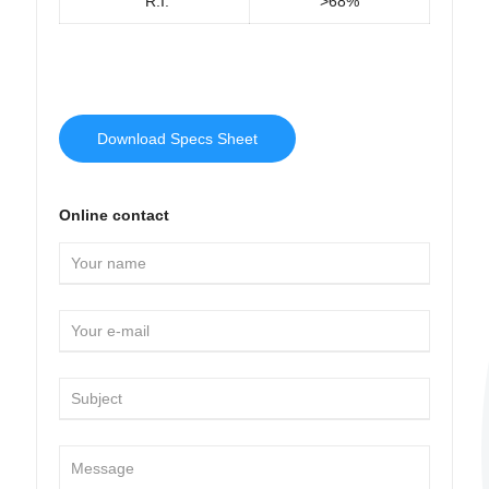
R.I.
>68%
Download Specs Sheet
Online contact