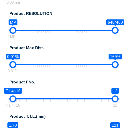
0.08mm
Product RESOLUTION
MP
640*480
MP
Product Max Dist.
0.01%
169%
0.01%
Product FNo.
F1.4~16
12
F1.4~16
12
Product T.T.L.(mm)
1.78
121