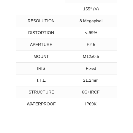
155° (V)
RESOLUTION
8 Megapixel
DISTORTION
<-99%
APERTURE
F2.5
MOUNT
M12x0.5
IRIS
Fixed
T.T.L.
21.2mm
STRUCTURE
6G+IRCF
WATERPROOF
IP69K