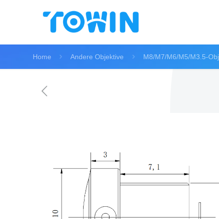
Home
Andere Objektive
M8/M7/M6/M5/M3.5-Obje