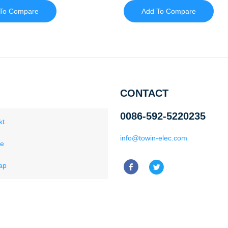
To Compare
Add To Compare
CONTACT
0086-592-5220235
kt
info@towin-elec.com
ce
ap