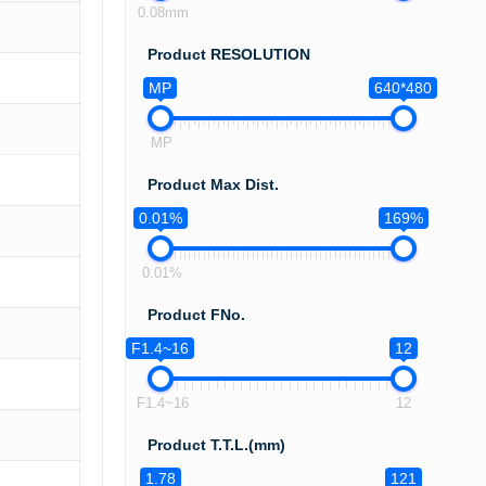
0.08mm
Product RESOLUTION
MP
640*480
MP
Product Max Dist.
0.01%
169%
0.01%
Product FNo.
F1.4~16
12
F1.4~16
12
Product T.T.L.(mm)
1.78
121