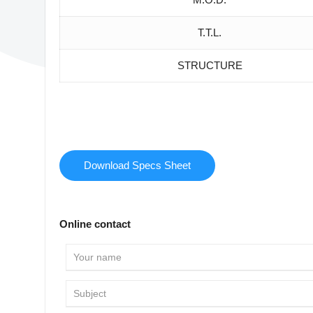
T.T.L.
STRUCTURE
Download Specs Sheet
Online contact