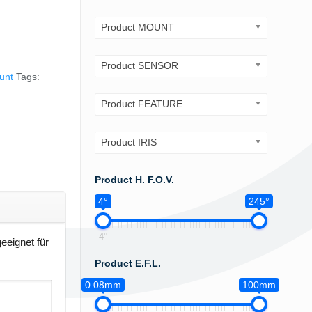
Product MOUNT
Product SENSOR
unt
Tags:
Product FEATURE
Product IRIS
Product H. F.O.V.
4°
245°
4°
eeignet für
Product E.F.L.
0.08mm
100mm