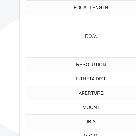
FOCAL LENGTH
F.O.V.
RESOLUTION
F-THETA DIST.
APERTURE
MOUNT
IRIS
M.O.D.