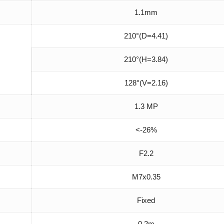
1.1mm
210°(D=4.41)
210°(H=3.84)
128°(V=2.16)
1.3 MP
<-26%
F2.2
M7x0.35
Fixed
0.2m