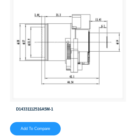
D14331112516A5M-1
Add To Compare