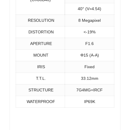
40° (V=4.54)
RESOLUTION
8 Megapixel
DISTORTION
<-19%
APERTURE
F1.6
MOUNT
Φ15 (A-A)
IRIS
Fixed
T.T.L.
33.12mm
STRUCTURE
7G4MG+IRCF
WATERPROOF
IP69K