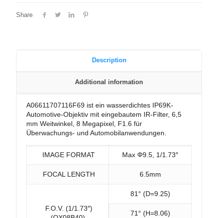
Share
Description
Additional information
A06611707116F69 ist ein wasserdichtes IP69K-
Automotive-Objektiv mit eingebautem IR-Filter, 6,5
mm Weitwinkel, 8 Megapixel, F1.6 für
Überwachungs- und Automobilanwendungen.
IMAGE FORMAT
Max Φ9.5, 1/1.73″
FOCAL LENGTH
6.5mm
81° (D=9.25)
F.O.V. (1/1.73″)
71° (H=8.06)
(OX08B40)