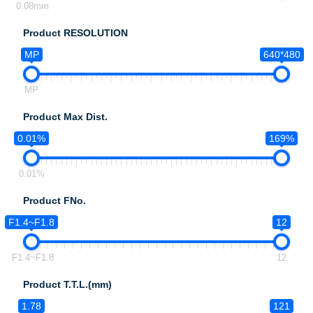
0.08mm
Product RESOLUTION
MP
640*480
MP
Product Max Dist.
0.01%
169%
0.01%
Product FNo.
F1.4~F1.8
12
F1.4~F1.8
12
Product T.T.L.(mm)
1.78
121