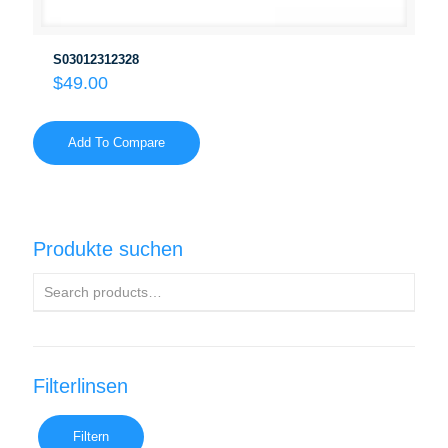
S03012312328
$
49.00
Add To Compare
Produkte suchen
Filterlinsen
Filtern