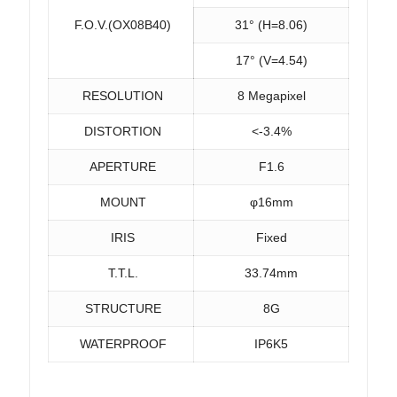
F.O.V.(OX08B40)
31° (H=8.06)
17° (V=4.54)
RESOLUTION
8 Megapixel
DISTORTION
<-3.4%
APERTURE
F1.6
MOUNT
φ16mm
IRIS
Fixed
T.T.L.
33.74mm
STRUCTURE
8G
WATERPROOF
IP6K5