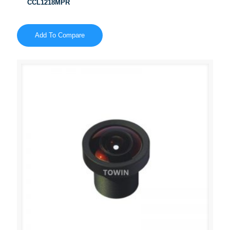
CCL1218MPR
Add To Compare