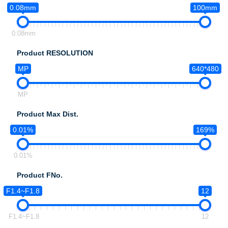
0.08mm
100mm
0.08mm
Product RESOLUTION
MP
640*480
MP
Product Max Dist.
0.01%
169%
0.01%
Product FNo.
F1.4~F1.8
12
F1.4~F1.8
12