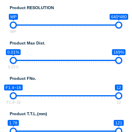
Product RESOLUTION
MP
640*480
MP
Product Max Dist.
0.01%
169%
0.01%
Product FNo.
F1.4~16
12
F1.4~16
12
Product T.T.L.(mm)
1.78
121