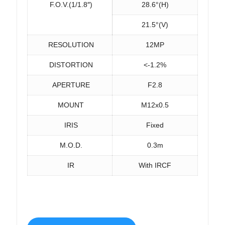
F.O.V.(1/1.8″)
28.6°(H)
21.5°(V)
RESOLUTION
12MP
DISTORTION
<-1.2%
APERTURE
F2.8
MOUNT
M12x0.5
IRIS
Fixed
M.O.D.
0.3m
IR
With IRCF