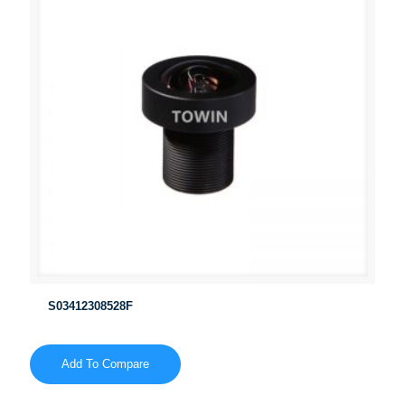
S03412308528F
Add To Compare