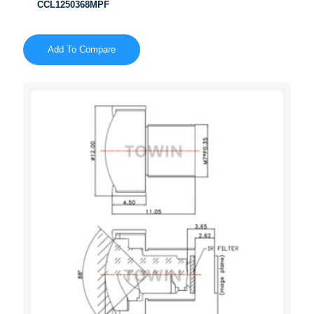
CCL1250368MPF
Add To Compare