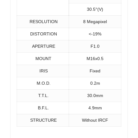
30.5°(V)
RESOLUTION
8 Megapixel
DISTORTION
<-19%
APERTURE
F1.0
MOUNT
M16x0.5
IRIS
Fixed
M.O.D.
0.2m
T.T.L.
30.0mm
B.F.L.
4.9mm
STRUCTURE
Without IRCF