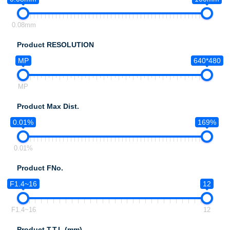
0.08mm
Product RESOLUTION
MP
640*480
MP
Product Max Dist.
0.01%
169%
0.01%
Product FNo.
F1.4~16
12
F1.4~16
12
Product T.T.L.(mm)