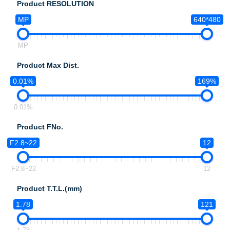
Product RESOLUTION
MP
640*480
MP
Product Max Dist.
0.01%
169%
0.01%
Product FNo.
F2.8~22
12
F2.8~22
12
Product T.T.L.(mm)
1.78
121