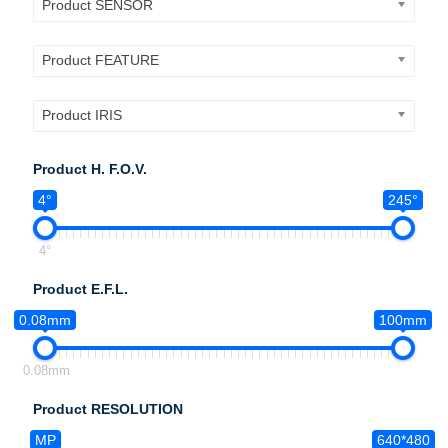
Product SENSOR
Product FEATURE
Product IRIS
Product H. F.O.V.
4°
245°
4°
Product E.F.L.
0.08mm
100mm
0.08mm
Product RESOLUTION
MP
640*480