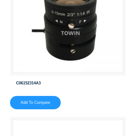
C06152314A3
Add To Compare