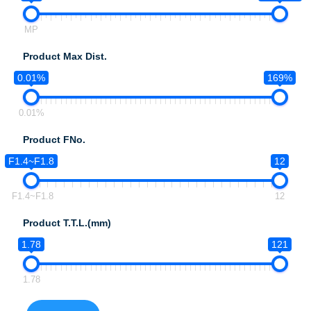
MP
Product Max Dist.
0.01%
169%
0.01%
Product FNo.
F1.4~F1.8
12
F1.4~F1.8
12
Product T.T.L.(mm)
1.78
121
1.78