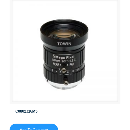
C0802316M5
Add To Compare