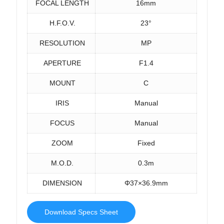
FOCAL LENGTH
16mm
H.F.O.V.
23°
RESOLUTION
MP
APERTURE
F1.4
MOUNT
C
IRIS
Manual
FOCUS
Manual
ZOOM
Fixed
M.O.D.
0.3m
DIMENSION
Φ37×36.9mm
Download Specs Sheet