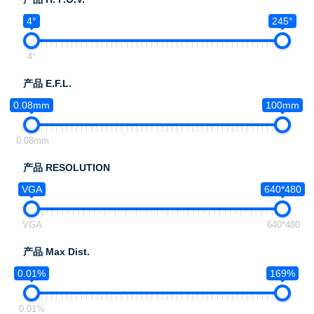
4°
245°
4°
产品 E.F.L.
0.08mm
100mm
0.08mm
产品 RESOLUTION
VGA
640*480
VGA
640*480
产品 Max Dist.
0.01%
169%
0.01%