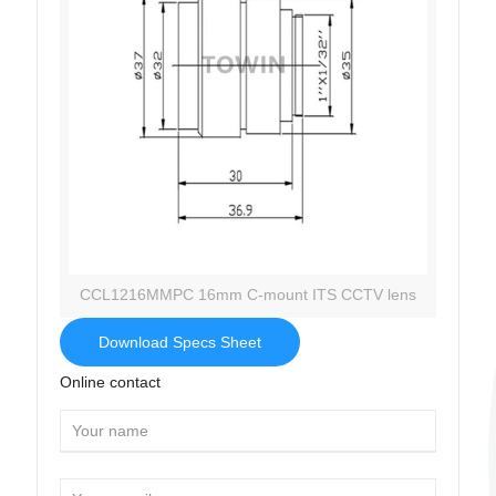
CCL1216MMPC 16mm C-mount ITS CCTV lens
Download Specs Sheet
Online contact