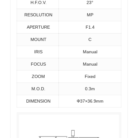
H.F.O.V.
23°
RESOLUTION
MP
APERTURE
F1.4
MOUNT
C
IRIS
Manual
FOCUS
Manual
ZOOM
Fixed
M.O.D.
0.3m
DIMENSION
Φ37×36.9mm