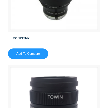
C281212M2
Add To Compare