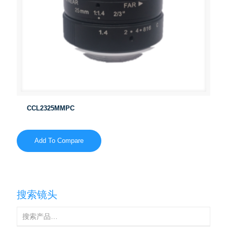
CCL2325MMPC
Add To Compare
搜索镜头