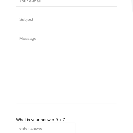
What is your answer
9
+
7