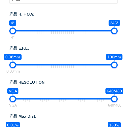
产品 H. F.O.V.
4°
245°
4°
产品 E.F.L.
0.08mm
100mm
0.08mm
产品 RESOLUTION
VGA
640*480
VGA
640*480
产品 Max Dist.
0.01%
169%