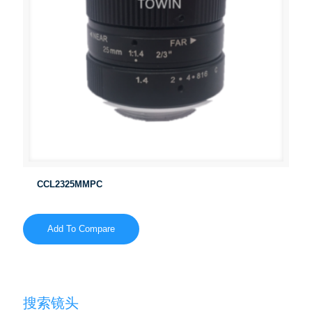
CCL2325MMPC
Add To Compare
搜索镜头