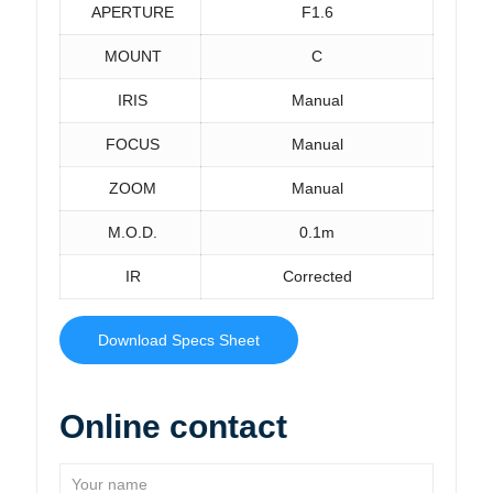
APERTURE
F1.6
MOUNT
C
IRIS
Manual
FOCUS
Manual
ZOOM
Manual
M.O.D.
0.1m
IR
Corrected
Download Specs Sheet
Online contact