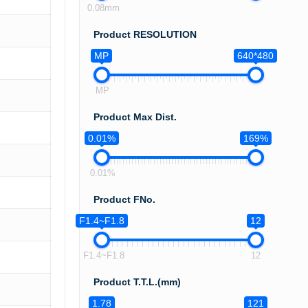
0.08mm
Product RESOLUTION
MP
640*480
MP
Product Max Dist.
0.01%
169%
0.01%
Product FNo.
F1.4~F1.8
12
F1.4~F1.8
12
Product T.T.L.(mm)
1.78
121