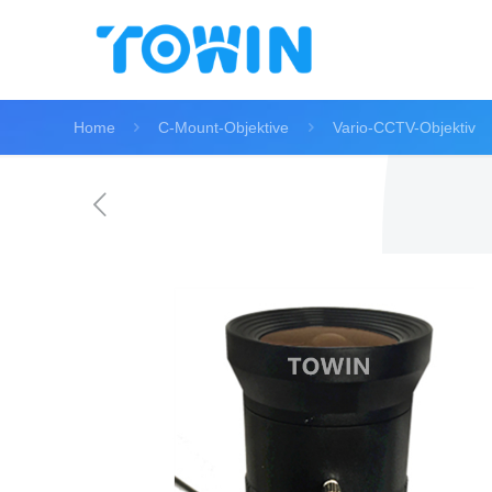
Home
C-Mount-Objektive
Vario-CCTV-Objektiv