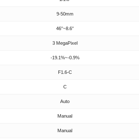
9-50mm
46°~8.6°
3 MegaPixel
-19.1%~-0.9%
F1.6-C
C
Auto
Manual
Manual