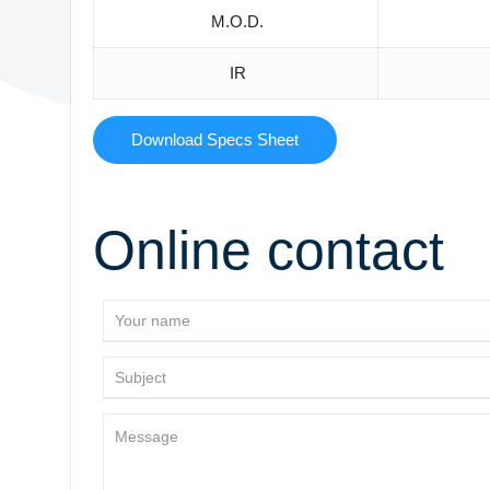
M.O.D.
IR
Download Specs Sheet
Online contact