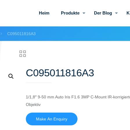
Heim
Produkte
Der Blog
K
C095011816A3
C095011816A3
1/1,8″ 9-50 mm Auto Iris F1.6 3MP C-Mount IR-korrigier
Objektiv