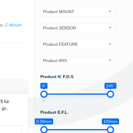
Product MOUNT
gs:
C-Mount
Product SENSOR
Product FEATURE
Product IRIS
Product H. F.O.V.
4°
245°
4°
8 für
 IP-
Product E.F.L.
0.08mm
100mm