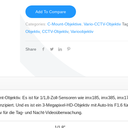
Add To Compare
Categories:
C-Mount-Objektive
,
Vario-CCTV-Objektiv
Ta
Objektiv
,
CCTV-Objektiv
,
Varioobjektiv
Share
bjektiv. Es ist für 1/1,8-Zoll-Sensoren wie imx185, imx385, imx17
iert. Und es ist ein 3-Megapixel-HD-Objektiv mit Auto-Iris F1.6 für
iv für die Tag- und Nacht-Videoüberwachung.
1/1.8″