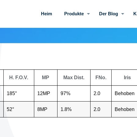
Heim
Produkte
Der Blog
K
H. F.O.V.
MP
Max Dist.
FNo.
Iris
185°
12MP
97%
2.0
Behoben
52°
8MP
1.8%
2.0
Behoben