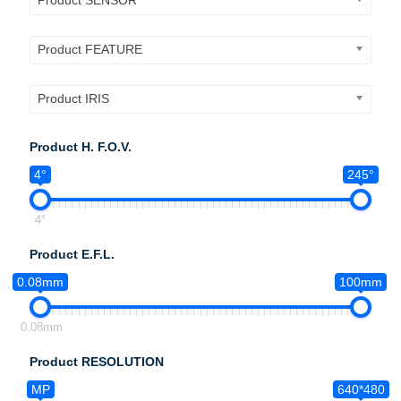
Product SENSOR
Product FEATURE
Product IRIS
Product H. F.O.V.
4°
245°
4°
Product E.F.L.
0.08mm
100mm
0.08mm
Product RESOLUTION
MP
640*480