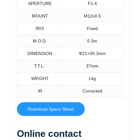
APERTURE
F1.4
MOUNT
M12x0.5
IRIS
Fixed
M.O.D.
0.3m
DIMENSION
Φ21×30.3mm
T.T.L.
37mm
WEIGHT
14g
IR
Corrected
Download Specs Sheet
Online contact