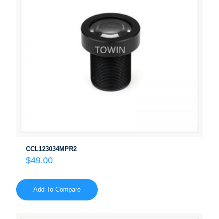
CCL123034MPR2
$
49.00
Add To Compare