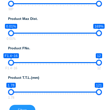
MP
Product Max Dist.
0.01%
169%
0.01%
Product FNo.
F1.4~16
12
F1.4~16
12
Product T.T.L.(mm)
1.78
121
1.78