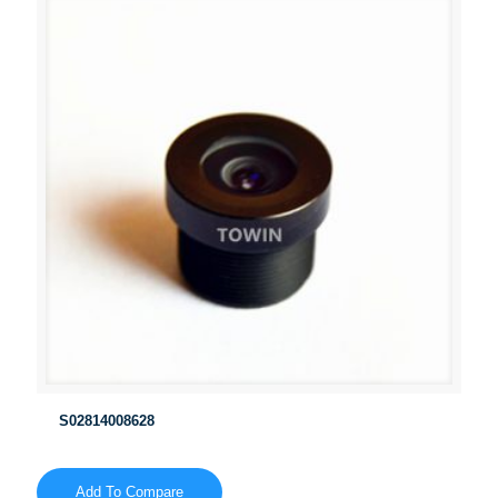
S02814008628
Add To Compare