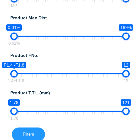
MP
Product Max Dist.
0.01%
169%
0.01%
Product FNo.
F1.4~F1.8
12
F1.4~F1.8
12
Product T.T.L.(mm)
1.78
121
1.78
Filtern