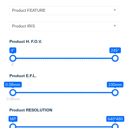
Product FEATURE
Product IRIS
Product H. F.O.V.
4°
245°
4°
Product E.F.L.
0.08mm
100mm
0.08mm
Product RESOLUTION
MP
640*480