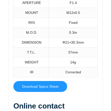
APERTURE
F1.4
MOUNT
M12x0.5
IRIS
Fixed
M.O.D.
0.3m
DIMENSION
Φ21×30.3mm
T.T.L.
37mm
WEIGHT
14g
IR
Corrected
Download Specs Sheet
Online contact