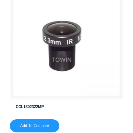
CCL1302322MP
Add To Compare