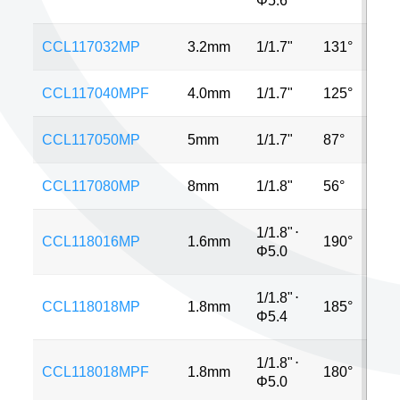
Φ5.6
CCL117032MP
3.2mm
1/1.7"
131°
12
CCL117040MPF
4.0mm
1/1.7"
125°
7M
CCL117050MP
5mm
1/1.7"
87°
12
CCL117080MP
8mm
1/1.8"
56°
12
1/1.8"
⋅
CCL118016MP
1.6mm
190°
6M
Φ5.0
1/1.8"
⋅
CCL118018MP
1.8mm
185°
3M
Φ5.4
1/1.8"
⋅
CCL118018MPF
1.8mm
180°
MP
Φ5.0