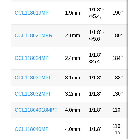
1/1.8"
⋅
CCL118019MP
1.9mm
190°
3M
Φ5.4,
1/1.8"
⋅
CCL118021MPR
2.1mm
180°
8M
Φ5.6
1/1.8"
⋅
CCL118024MP
2.4mm
184°
3M
Φ5.4,
CCL118031MPF
3.1mm
1/1.8"
138°
6M
CCL118032MPF
3.2mm
1/1.8"
130°
12
CCL11804018MPF
4.0mm
1/1.8"
110°
6M
110°
⋅
CCL118040MP
4.0mm
1/1.8"
8M
115°