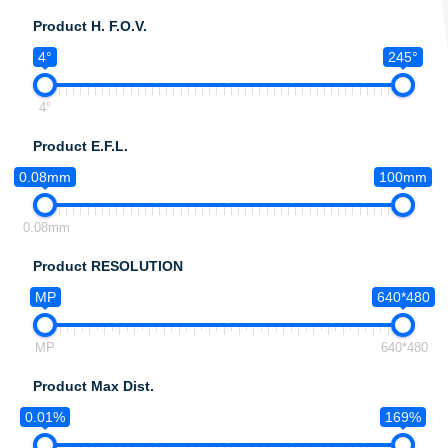
Product H. F.O.V.
4°
245°
4°
Product E.F.L.
0.08mm
100mm
0.08mm
Product RESOLUTION
MP
640*480
MP
640*480
Product Max Dist.
0.01%
169%