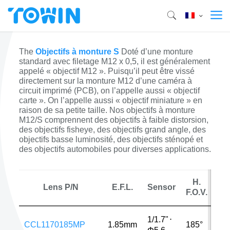
The
Objectifs à monture S
Doté d’une monture
standard avec filetage M12 x 0,5, il est généralement
appelé « objectif M12 ». Puisqu’il peut être vissé
directement sur la monture M12 d’une caméra à
circuit imprimé (PCB), on l’appelle aussi « objectif
carte ». On l’appelle aussi « objectif miniature » ​​en
raison de sa petite taille. Nos objectifs à monture
M12/S comprennent des objectifs à faible distorsion,
des objectifs fisheye, des objectifs grand angle, des
objectifs basse luminosité, des objectifs sténopé et
des objectifs automobiles pour diverses applications.
H.
Lens P/N
E.F.L.
Sensor
M
F.O.V.
1/1.7"
⋅
CCL1170185MP
1.85mm
185°
12