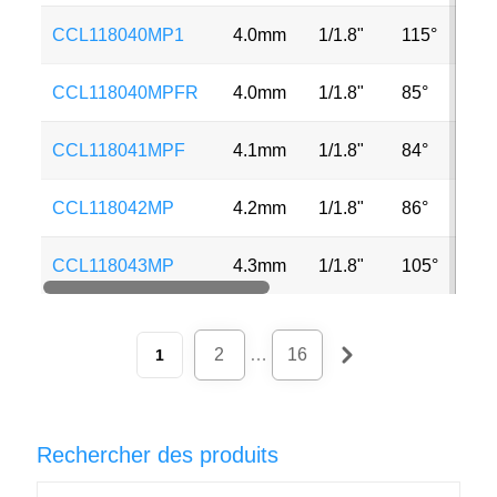
CCL118040MP1
4.0mm
1/1.8"
115°
8M
CCL118040MPFR
4.0mm
1/1.8"
85°
6M
CCL118041MPF
4.1mm
1/1.8"
84°
6M
CCL118042MP
4.2mm
1/1.8"
86°
2M
CCL118043MP
4.3mm
1/1.8"
105°
6M
2
…
16
1
Rechercher des produits