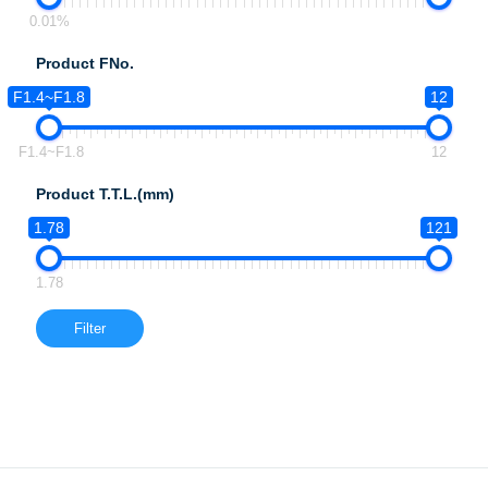
0.01%
Product FNo.
F1.4~F1.8
12
F1.4~F1.8
12
Product T.T.L.(mm)
1.78
121
1.78
Filter