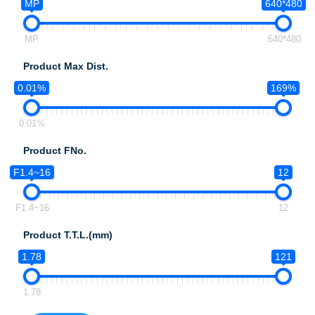
MP
640*480
MP
640*480
Product Max Dist.
0.01%
169%
0.01%
Product FNo.
F1.4~16
12
F1.4~16
12
Product T.T.L.(mm)
1.78
121
1.78