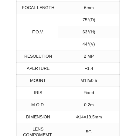
FOCAL LENGTH
6mm
75°(D)
F.O.V.
63°(H)
44°(V)
RESOLUTION
2 MP
APERTURE
F1.4
MOUNT
M12x0.5
IRIS
Fixed
M.O.D.
0.2m
DIMENSION
Φ14×19.5mm
LENS
5G
COMPOMEMT