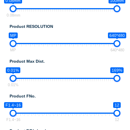
0.08mm
100mm
0.08mm
Product RESOLUTION
MP
640*480
MP
640*480
Product Max Dist.
0.01%
169%
0.01%
Product FNo.
F1.4~16
12
F1.4~16
12