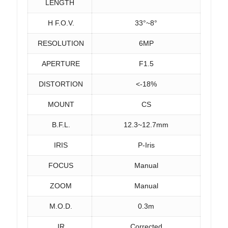
LENGTH
H F.O.V.
33°~8°
RESOLUTION
6MP
APERTURE
F1.5
DISTORTION
<-18%
MOUNT
CS
B.F.L.
12.3~12.7mm
IRIS
P-Iris
FOCUS
Manual
ZOOM
Manual
M.O.D.
0.3m
IR
Corrected