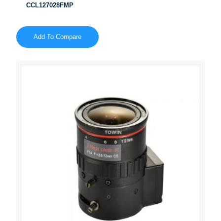
CCL127028FMP
Add To Compare