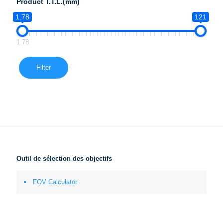
Product T.T.L.(mm)
1.78
121
1.78
Filter
Outil de sélection des objectifs
FOV Calculator