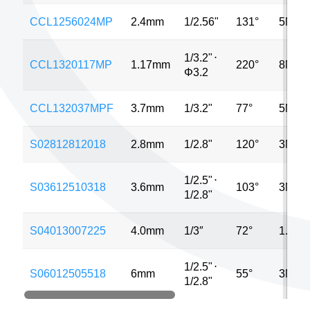
CCL1256024MP
2.4mm
1/2.56"
131°
5MP
1/3.2"
⋅
CCL1320117MP
1.17mm
220°
8MP
Φ3.2
CCL132037MPF
3.7mm
1/3.2"
77°
5MP
S02812812018
2.8mm
1/2.8"
120°
3MP
1/2.5"
⋅
S03612510318
3.6mm
103°
3MP
1/2.8"
S04013007225
4.0mm
1/3″
72°
1.3M
1/2.5"
⋅
S06012505518
6mm
55°
3MP
1/2.8"