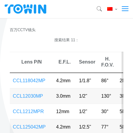
百万CCTV镜头
搜索结果 11：
H.
Lens P/N
E.F.L.
Sensor
MP
F.O.V.
CCL118042MP
4.2mm
1/1.8"
86°
2MP
CCL12030MP
3.0mm
1/2"
130°
3MP
CCL1212MPR
12mm
1/2"
30°
5MP
CCL125042MP
4.2mm
1/2.5"
77°
5MP