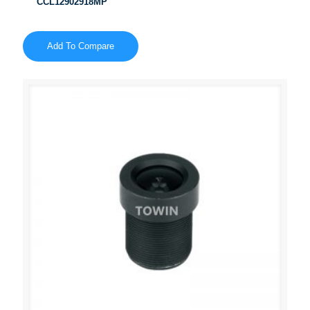
CCL12902918MP
Add To Compare