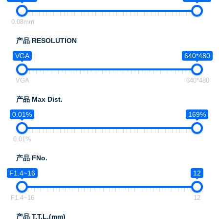
0.08mm
产品 RESOLUTION
VGA
640*480
VGA
640*480
产品 Max Dist.
0.01%
169%
0.01%
产品 FNo.
F1.4~16
12
F1.4~16
12
产品 T.T.L.(mm)