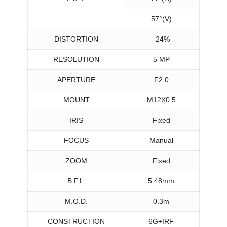
57°(V)
DISTORTION
-24%
RESOLUTION
5 MP
APERTURE
F2.0
MOUNT
M12X0.5
IRIS
Fixed
FOCUS
Manual
ZOOM
Fixed
B.F.L.
5.48mm
M.O.D.
0.3m
CONSTRUCTION
6G+IRF