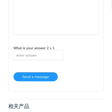
What is your answer
2
x
1
相关产品