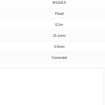
M12x0.5
Fixed
0.1m
21.1mm
3.5mm
Corrected