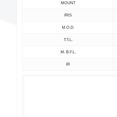
MOUNT
IRIS
M.O.D.
T.T.L.
M. B.F.L.
IR