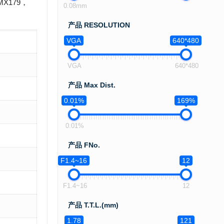
X179，
0.08mm
产品 RESOLUTION
VGA
640*480
VGA
640*480
产品 Max Dist.
0.01%
169%
0.01%
产品 FNo.
F1.4~16
12
F1.4~16
12
产品 T.T.L.(mm)
1.78
121