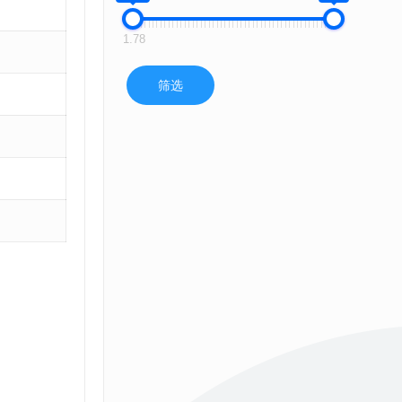
1.78
筛选