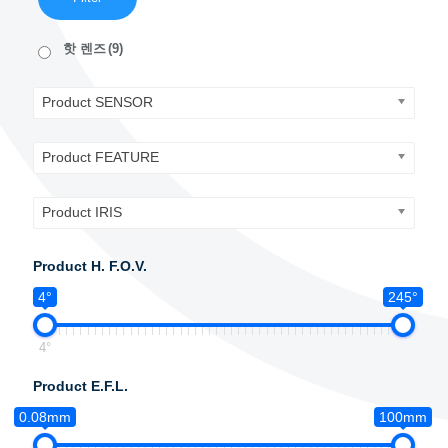
핫 렌즈
(9)
Product SENSOR
Product FEATURE
Product IRIS
Product H. F.O.V.
4°
245°
4°
Product E.F.L.
0.08mm
100mm