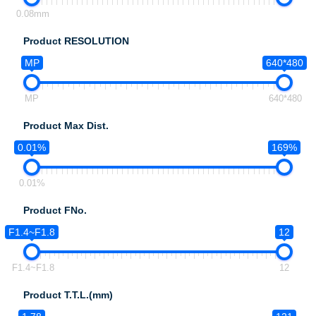
0.08mm
Product RESOLUTION
MP
640*480
MP
640*480
Product Max Dist.
0.01%
169%
0.01%
Product FNo.
F1.4~F1.8
12
F1.4~F1.8
12
Product T.T.L.(mm)