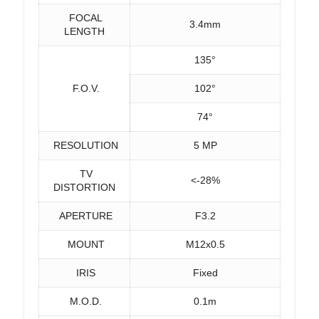
FOCAL
3.4mm
LENGTH
135°
F.O.V.
102°
74°
RESOLUTION
5 MP
TV
<-28%
DISTORTION
APERTURE
F3.2
MOUNT
M12x0.5
IRIS
Fixed
M.O.D.
0.1m