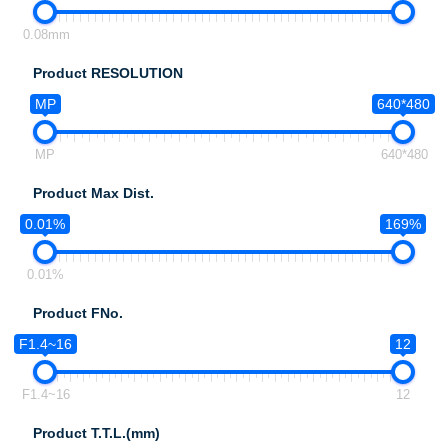
0.08mm
Product RESOLUTION
MP
640*480
MP
640*480
Product Max Dist.
0.01%
169%
0.01%
Product FNo.
F1.4~16
12
F1.4~16
12
Product T.T.L.(mm)