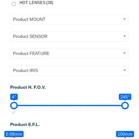
HOT LENSES
(38)
Product MOUNT
Product SENSOR
Product FEATURE
Product IRIS
Product H. F.O.V.
4°
245°
4°
Product E.F.L.
0.08mm
100mm