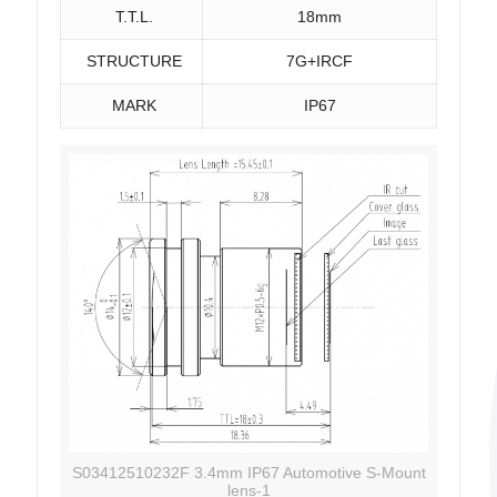
T.T.L.
18mm
STRUCTURE
7G+IRCF
MARK
IP67
S03412510232F 3.4mm IP67 Automotive S-Mount
lens-1