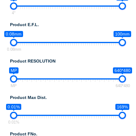
4°
Product E.F.L.
0.08mm
100mm
0.08mm
Product RESOLUTION
MP
640*480
MP
640*480
Product Max Dist.
0.01%
169%
0.01%
Product FNo.