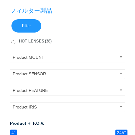
フィルター製品
Filter
HOT LENSES
(38)
Product MOUNT
Product SENSOR
Product FEATURE
Product IRIS
Product H. F.O.V.
4°
245°