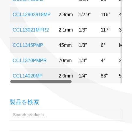
CCL12902918MP
2.9mm
1/2.9"
116°
4MP
CCL13021MPR2
2.1mm
1/3″
117°
3MP
CCL1345PMP
45mm
1/3″
6°
MP
CCL1370PMPR
70mm
1/3″
4°
2MP
CCL14020MP
2.0mm
1/4″
83°
5MP
製品を検索