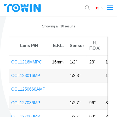
Showing all 10 results
H.
Lens P/N
E.F.L.
Sensor
MP
F.O.V.
CCL1216MMPC
16mm
1/2″
23°
1.3M
CCL123016MP
1/2.3"
12MP
CCL1250660AMP
CCL127036MP
1/2.7"
96°
3MP
CCL127060MP
1/2.7"
63°
2MP